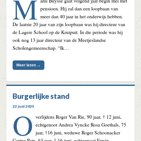
M
anu Buysse gaat volgend jaar begin mei met
pensioen. Hij zal dan een loopbaan van
meer dan 40 jaar in het onderwijs hebben.
De laatste 20 jaar van zijn loopbaan was hij directeur van
de Lagere School op de Kruipuit. In die periode was hij
ook nog 13 jaar directeur van de Meetjeslandse
Scholengemeenschap. “Ik…
Meer lezen →
Burgerlijke stand
22 juni 2025
O
verlijdens Roger Van Rie, 90 jaar, † 12 juni,
echtgenoot Andrea Vyncke Rosa Goethals, 75
jaar, †16 juni, weduwe Roger Schoonacker
Corine Pots, 63 jaar, † 16 juni, echtgenoot Erwin