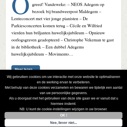
O
greed! Vandeweke: – NEOS Adegem op
bezoek bij brandweerpost Maldegem –
Lenteconcert met vier jonge pianisten – De
Parkiesconcerten komen terug – Cécile en Wilfried
vierden hun briljanten huwelijksjubileum – Opnieuw
oorlogsgraven geadopteerd – Christophe Vekeman te gast
in de bibliotheek – Een dubbel Adegems
huwelijksjubileum – Movimento…
Meer lezen →
Wij gebruiken cookies om uw interactie met onze website te optimaliseren
en de werking ervan te verbeteren.
Met behulp van deze cookies verzamelen en bewaren we tijdelijk een aantal
van uw persoonlijke gegevens.
Als u doorgaat met het gebruiken van deze site gaan we er vanuit dat u
← Oudere Berichten
Blader
hiermee instemt.
door
NB: U kunt de cookie-instellingen wijzigen in uw browser.
Beheer cookies
de
OK !
© 2026
Adegems Nieuws
. Alle rechten voorbehouden.
berichten
Nee, liever niet...
Layout : Geert De Baets - variatie op het thema "
Carton
".