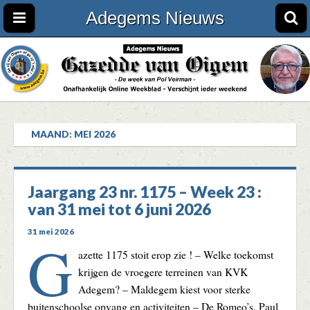
Adegems Nieuws
MAAND:
MEI 2026
Jaargang 23 nr. 1175 – Week 23 :
van 31 mei tot 6 juni 2026
31 mei 2026
G
azette 1175 stoit erop zie ! – Welke toekomst
krijgen de vroegere terreinen van KVK
Adegem? – Maldegem kiest voor sterke
buitenschoolse opvang en activiteiten – De Romeo’s, Paul