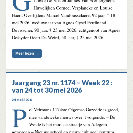
G
Lobke De Vos en Jannes Van Wonterghem.
Huwelijken Corneel Verplancke en Louise
Baert. Overlijdens Marcel Vandousselaere, 92 jaar, † 18
mei 2026, weduwnaar van Agnes Gysel Ferdinand
Devisscher, 90 jaar, † 23 mei 2026, echtgenoot van Agnès
Defeyder Geert De Weird, 58 jaar, † 25 mei 2026
Meer lezen →
Jaargang 23 nr. 1174 – Week 22 :
van 24 tot 30 mei 2026
24 mei 2026
P
ol Veirmans 1174ste Oigemse Gazedde is greed,
mee vandeweke nieuws over ’t volgende: – De
Weide is het mooiste straatje van Adegem
geworden – Nieuwe school en nieuw cultureel centrum