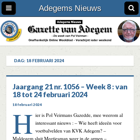
Adegems Nieuws
DAG:
18 FEBRUARI 2024
Jaargang 21 nr. 1056 – Week 8 : van
18 tot 24 februari 2024
18 februari 2024
H
ier is Pol Veirmans Gazedde, mee weerom al
interessant nieuws : – Wie heeft ideeën voor
voetbalvelden van KVK Adegem? –
Maldegem sluit Meetjesman weer in de armen –