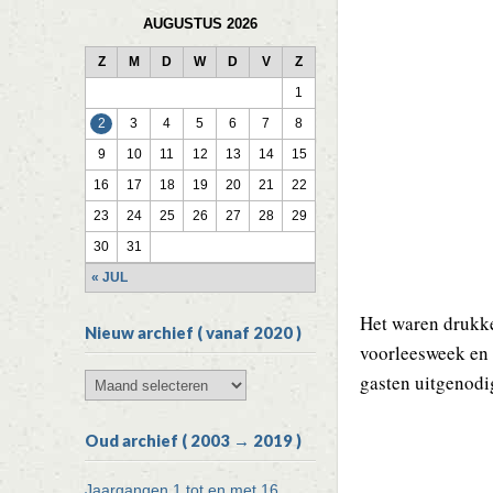
AUGUSTUS 2026
Z
M
D
W
D
V
Z
1
2
3
4
5
6
7
8
9
10
11
12
13
14
15
16
17
18
19
20
21
22
23
24
25
26
27
28
29
30
31
« JUL
Het waren drukk
Nieuw archief ( vanaf 2020 )
voorleesweek en 
gasten uitgenodig
Nieuw
archief
(
Oud archief ( 2003 → 2019 )
vanaf
2020
)
Jaargangen 1 tot en met 16