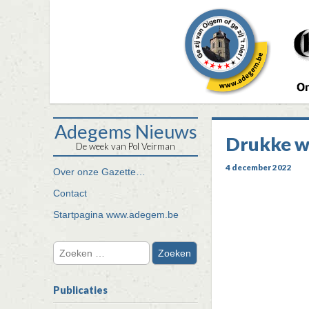
Adegems Nieuws
Drukke w
De week van Pol Veirman
4 december 2022
Ga
Over onze Gazette…
Hoofdmenu
door
Contact
naar
de
Startpagina www.adegem.be
inhoud
Zoeken
naar:
Publicaties