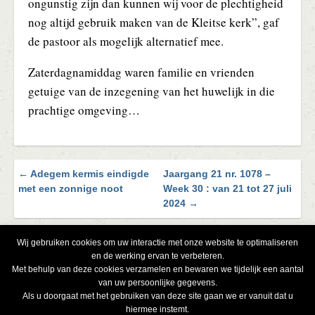
ongunstig zijn dan kunnen wij voor de plechtigheid
nog altijd gebruik maken van de Kleitse kerk”, gaf
de pastoor als mogelijk alternatief mee.
Zaterdagnamiddag waren familie en vrienden
getuige van de inzegening van het huwelijk in die
prachtige omgeving…
← Adegem kermis eindigde
Jaargang 21 nr. 1078 –
Blader
met een zonnige noot
Week 30 : van 21 tot 27 juli
door
2024 →
de
berichten
Wij gebruiken cookies om uw interactie met onze website te optimaliseren
en de werking ervan te verbeteren.
Met behulp van deze cookies verzamelen en bewaren we tijdelijk een aantal
van uw persoonlijke gegevens.
Als u doorgaat met het gebruiken van deze site gaan we er vanuit dat u
hiermee instemt.