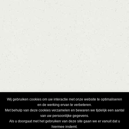
Wij gebruiken cookies om uw interactie met onze website te optimaliseren
en de werking ervan te verbeteren.
Met behulp van deze cookies verzamelen en bewaren we tijdelijk een aantal
van uw persoonlijke gegevens.
Als u doorgaat met het gebruiken van deze site gaan we er vanuit dat u
hiermee instemt.