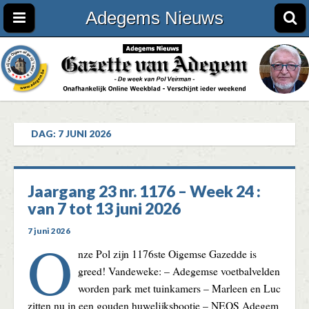
Adegems Nieuws
DAG:
7 JUNI 2026
Jaargang 23 nr. 1176 – Week 24 :
van 7 tot 13 juni 2026
7 juni 2026
O
nze Pol zijn 1176ste Oigemse Gazedde is
greed! Vandeweke: – Adegemse voetbalvelden
worden park met tuinkamers – Marleen en Luc
zitten nu in een gouden huwelijksbootje – NEOS Adegem