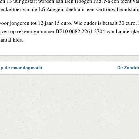
 en 13 uur gestart worden aan Den Hoogen Pad. Na een tocht va
neukeltoer van de LG Adegem deelnam, een vertrouwd eindstati
or jongeren tot 12 jaar 15 euro. Wie ouder is betaalt 30 euro. In
rijven op rekeningnummer BE10 0682 2261 2704 van Landelijke
antal kids.
op de maandagmarkt
De Zandri