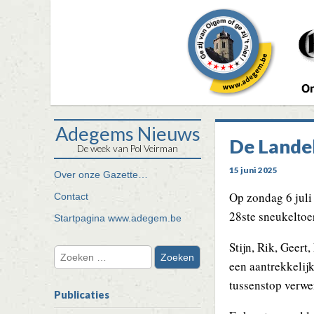
Adegems Nieuws
De Landel
De week van Pol Veirman
15 juni 2025
Ga
Over onze Gazette…
Hoofdmenu
door
Op zondag 6 juli
Contact
naar
28ste sneukeltoer
de
Startpagina www.adegem.be
inhoud
Stijn, Rik, Geer
Zoeken
een aantrekkelijk
naar:
tussenstop verwe
Publicaties