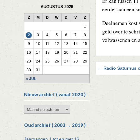
Er kan tussen 11
AUGUSTUS 2026
eerder aan een s
Z
M
D
W
D
V
Z
Deelnemen kost vo
1
geld over te sch
2
3
4
5
6
7
8
volwassenen en a
9
10
11
12
13
14
15
16
17
18
19
20
21
22
23
24
25
26
27
28
29
← Radio Saturnus 
30
31
Blader
door
« JUL
de
Nieuw archief ( vanaf 2020 )
berichten
Nieuw
archief
(
Oud archief ( 2003 → 2019 )
vanaf
2020
)
Jaargangen 1 tot en met 16