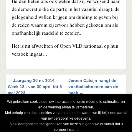
Beiden lieten ons ook weten dat zij, verwijzend naar
de democratie die de partij in het vaandel draagt, de
gelegenheid willen krijgen om duiding te geven bij
de reden waarom zij ervoor hebben gekozen om als
onafhankelijk raadslid te zetelen.
Het is nu afwachten of Open VLD nationaal op hun
verzoek ingaat…
← Jaargang 20 nr. 1014 –
Jeroen Calsijn hangt de
Blader
Week 18 : van 30 april tot 6
voetbalschoenen aan de
door
mei 2023
haak →
de
Wij gebruiken cookies om uw interactie met onze website te optimaliseren
berichten
en de werking ervan te verbeteren.
Met behulp van deze cookies verzamelen en bewaren we tijdelijk een aantal
van uw persoonlijke gegevens.
Als u doorgaat met het gebruiken van deze site gaan we er vanuit dat u
hiermee instemt.