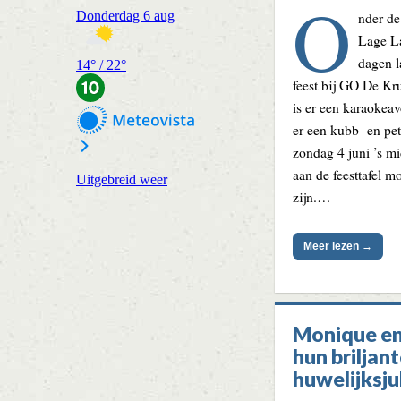
O
nder de
Lage La
dagen l
feest bij GO De Kru
is er een karaokeav
er een kubb- en pe
zondag 4 juni ’s m
aan de feesttafel m
zijn.…
Meer lezen →
Monique en
hun briljan
huwelijksj