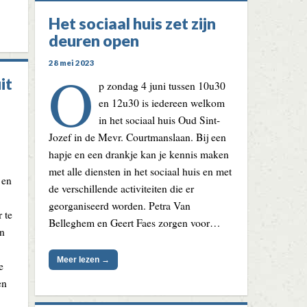
Het sociaal huis zet zijn
deuren open
28 mei 2023
O
it
p zondag 4 juni tussen 10u30
en 12u30 is iedereen welkom
in het sociaal huis Oud Sint-
Jozef in de Mevr. Courtmanslaan. Bij een
hapje en een drankje kan je kennis maken
met alle diensten in het sociaal huis en met
 en
de verschillende activiteiten die er
georganiseerd worden. Petra Van
 te
Belleghem en Geert Faes zorgen voor…
un
Meer lezen →
e
en