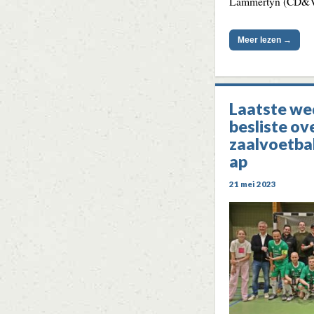
Lammertyn (CD&V
Meer lezen →
Laatste we
besliste ove
zaalvoetba
ap
21 mei 2023