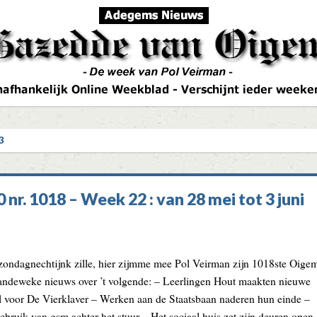
3
 nr. 1018 – Week 22 : van 28 mei tot 3 juni
e zondagnechtijnk zille, hier zijmme mee Pol Veirman zijn 1018ste Oige
ndeweke nieuws over ’t volgende: – Leerlingen Hout maakten nieuwe
el voor De Vierklaver – Werken aan de Staatsbaan naderen hun einde –
gebruik van gsm achter het stuur – Het sociaal huis zet zijn deuren ope