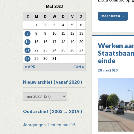
MEI 2023
Meer lezen →
Z
M
D
W
D
V
Z
1
2
3
4
5
6
7
8
9
10
11
12
13
14
15
16
17
18
19
20
Werken aa
21
22
23
24
25
26
27
Staatsbaan
einde
28
29
30
31
« APR
JUN »
28 mei 2023
Nieuw archief ( vanaf 2020 )
Nieuw
archief
(
Oud archief ( 2003 → 2019 )
vanaf
2020
)
Jaargangen 1 tot en met 16