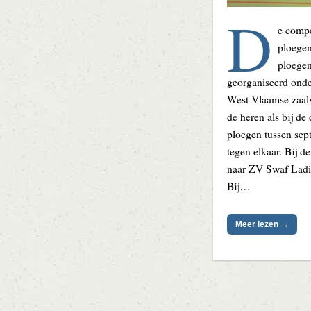
D
e compe
ploegen
ploegen
georganiseerd onde
West-Vlaamse zaalv
de heren als bij de
ploegen tussen se
tegen elkaar. Bij de
naar ZV Swaf Ladie
Bij…
Meer lezen →