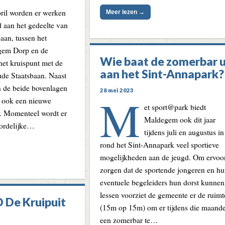
pril worden er werken
Meer lezen →
d aan het gedeelte van
aan, tussen het
gem Dorp en de
Wie baat de zomerbar u
et kruispunt met de
aan het Sint-Annapark?
ude Staatsbaan. Naast
 de beide bovenlagen
28 mei 2023
M
d ook een nieuwe
et sport@park biedt
. Momenteel wordt er
Maldegem ook dit jaar
oordelijke…
tijdens juli en augustus in
rond het Sint-Annapark veel sportieve
mogelijkheden aan de jeugd. Om ervoor
zorgen dat de sportende jongeren en h
eventuele begeleiders hun dorst kunnen
lessen voorziet de gemeente er de ruimt
O De Kruipuit
(15m op 15m) om er tijdens die maand
een zomerbar te…