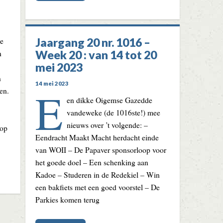
Jaargang 20 nr. 1016 –
de
Week 20 : van 14 tot 20
n
mei 2023
n
14 mei 2023
E
en.
en dikke Oigemse Gazedde
vandeweke (de 1016ste!) mee
nieuws over ’t volgende: –
 op
Eendracht Maakt Macht herdacht einde
van WOII – De Papaver sponsorloop voor
het goede doel – Een schenking aan
Kadoe – Studeren in de Redekiel – Win
een bakfiets met een goed voorstel – De
Parkies komen terug