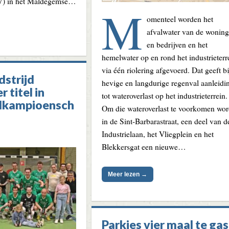
) in het Maldegemse…
M
omenteel worden het
afvalwater van de wonin
en bedrijven en het
hemelwater op en rond het industrieterr
via één riolering afgevoerd. Dat geeft bi
dstrijd
hevige en langdurige regenval aanleidi
r titel in
tot wateroverlast op het industrieterrein.
lkampioensch
Om die wateroverlast te voorkomen wor
in de Sint-Barbarastraat, een deel van d
Industrielaan, het Vliegplein en het
Blekkersgat een nieuwe…
Meer lezen →
Parkies vier maal te gas