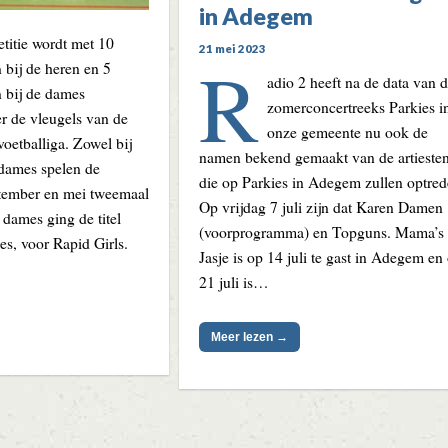
in Adegem
titie wordt met 10
21 mei 2023
R
 bij de heren en 5
adio 2 heeft na de data van 
 bij de dames
zomerconcertreeks Parkies i
r de vleugels van de
onze gemeente nu ook de
oetballiga. Zowel bij
namen bekend gemaakt van de artieste
 dames spelen de
die op Parkies in Adegem zullen optred
ptember en mei tweemaal
Op vrijdag 7 juli zijn dat Karen Damen
 dames ging de titel
(voorprogramma) en Topguns. Mama’s
s, voor Rapid Girls.
Jasje is op 14 juli te gast in Adegem en
21 juli is…
Meer lezen →