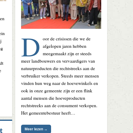
gen
D
ein
oor de crisissen die we de
j
afgelopen jaren hebben
ng
meegemaakt zijn er steeds
meer landbouwers en vervaardigers van
dt
natuurproducten die rechtstreeks aan de
e
verbruiker verkopen. Steeds meer mensen
vinden hun weg naar de hoevewinkels en
ook in onze gemeente zijn er een flink
aantal mensen die hoeveproducten
rechtstreeks aan de consument verkopen.
Het gemeentebestuur heeft…
t
Meer lezen →