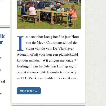
I
ik
n december kreeg het 5de jaar Hout
ur
van de Mevr. Courtmansschool de
vraag van de vzw De Vierklaver
Adegem of zij voor hen een picknicktafel
e
konden maken. “Wij gingen met onze 7
leerlingen van het 5de jaar Hout graag in
n
op dat verzoek. Uit de contacten die wij
met De Vierklaver hadden bleek dat aan…
 zal
Meer lezen →
ie