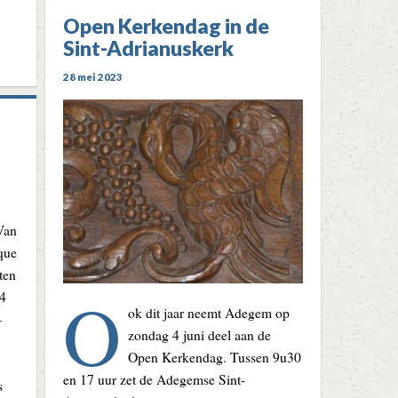
Open Kerkendag in de
Sint-Adrianuskerk
28 mei 2023
Van
que
ten
O
24
ok dit jaar neemt Adegem op
–
zondag 4 juni deel aan de
Open Kerkendag. Tussen 9u30
en 17 uur zet de Adegemse Sint-
s