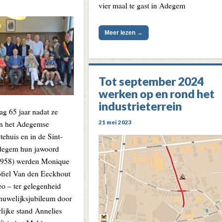
vier maal te gast in Adegem
Meer lezen →
Tot september 2024
werken op en rond het
industrieterrein
ag 65 jaar nadat ze
in het Adegemse
21 mei 2023
ehuis en in de Sint-
degem hun jawoord
1958) werden Monique
fiel Van den Eeckhout
eo – ter gelegenheid
 huwelijksjubileum door
lijke stand Annelies