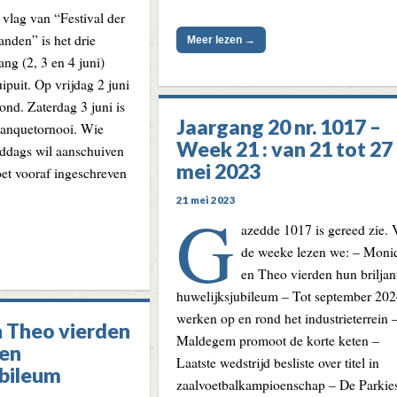
 vlag van “Festival der
nden” is het drie
Meer lezen →
ang (2, 3 en 4 juni)
ipuit. Op vrijdag 2 juni
ond. Zaterdag 3 juni is
Jaargang 20 nr. 1017 –
tanquetornooi. Wie
Week 21 : van 21 tot 27
iddags wil aanschuiven
mei 2023
oet vooraf ingeschreven
21 mei 2023
G
azedde 1017 is gereed zie. 
de weeke lezen we: – Moni
en Theo vierden hun briljan
huwelijksjubileum – Tot september 20
werken op en rond het industrieterrein 
 Theo vierden
Maldegem promoot de korte keten –
ten
Laatste wedstrijd besliste over titel in
ubileum
zaalvoetbalkampioenschap – De Parkie