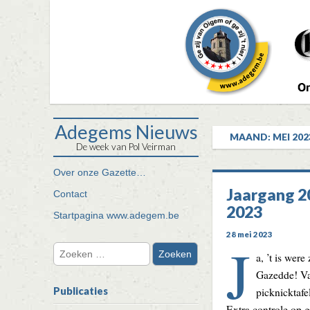
Adegems Nieuws
MAAND:
MEI 202
De week van Pol Veirman
Ga
Over onze Gazette…
Hoofdmenu
door
Jaargang 20
Contact
naar
2023
de
Startpagina www.adegem.be
inhoud
28 mei 2023
J
Zoeken
a, ’t is wer
naar:
Gazedde! Va
picknicktaf
Publicaties
Extra controle op 