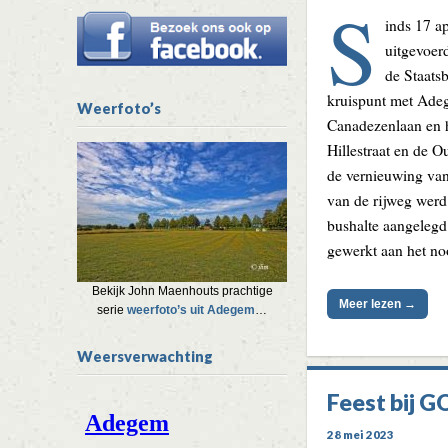
S
inds 17 a
uitgevoer
de Staatsb
kruispunt met Ade
Weerfoto’s
Canadezenlaan en h
Hillestraat en de O
de vernieuwing van
van de rijweg wer
bushalte aangelegd
gewerkt aan het n
Bekijk John Maenhouts prachtige
Meer lezen →
serie
weerfoto’s uit Adegem
…
Weersverwachting
Feest bij G
28 mei 2023