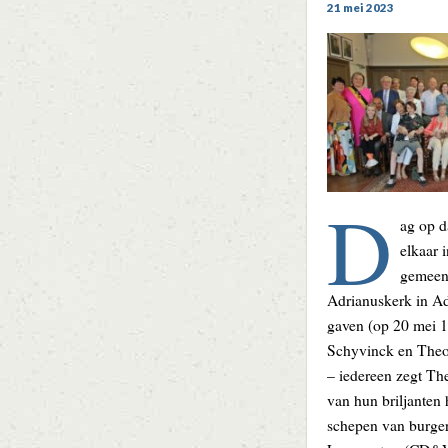
21 mei 2023
D
ag op d
elkaar 
gemeent
Adrianuskerk in A
gaven (op 20 mei 
Schyvinck en Theo
– iedereen zegt Th
van hun briljanten
schepen van burger